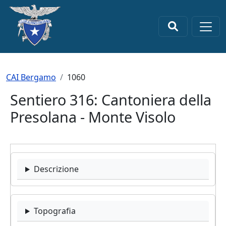
Salta al contenuto principale
×
Briciole di pane
CAI Bergamo
1060
Sentiero 316: Cantoniera della
Presolana - Monte Visolo
Descrizione
Topografia