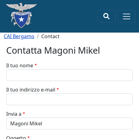
Salta al contenuto principale
×
Briciole di pane
CAI Bergamo
Contact
Contatta Magoni Mikel
Il tuo nome
Il tuo indirizzo e-mail
Invia a
Oggetto