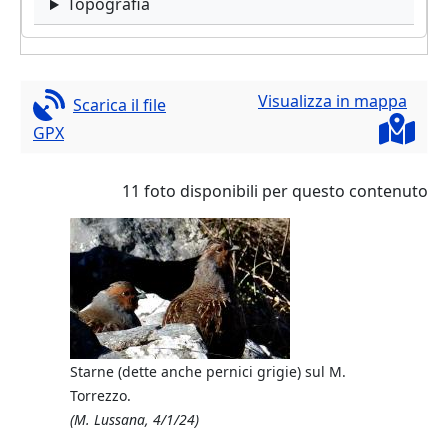
Topografia
Visualizza in mappa
Scarica il file
GPX
11 foto disponibili per questo contenuto
EXTRA (E, 2
Caf per il
Starne (dette anche pernici grigie) sul M.
tto. Va
oltre!
Torrezzo.
norama che
(M. Lussan
(M. Lussana, 4/1/24)