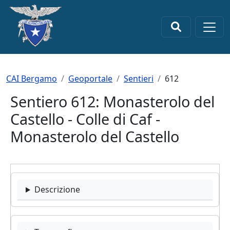
Salta al contenuto principale
×
Briciole di pane
CAI Bergamo
Geoportale
Sentieri
612
Sentiero 612: Monasterolo del
Castello - Colle di Caf -
Monasterolo del Castello
Descrizione