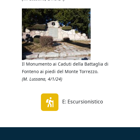
Fonteno.
(M. Lussan
Il Monumento ai Caduti della Battaglia di
Fonteno ai piedi del Monte Torrezzo.
Il M. Torre
(M. Lussana, 4/1/24)
(M. Lussan
E: Escursionistico