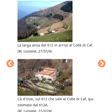
Cascina To
La larga ansa del 612 in arrivo al Colle di Caf.
direttamen
(M. Lussana, 21/3/24)
dosso.
(M. Lussan
Cà d'Osei, sul 612 che sale al Colle di Caf, qui
EXTRA (E, 1
zoomata dal 612A.
Monumento 
(M. Lussana, 21/3/24)