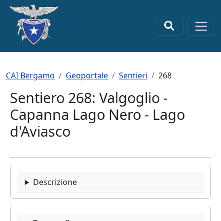
Salta al contenuto principale
×
Briciole di pane
CAI Bergamo
Geoportale
Sentieri
268
Sentiero 268: Valgoglio -
Capanna Lago Nero - Lago
d'Aviasco
Descrizione