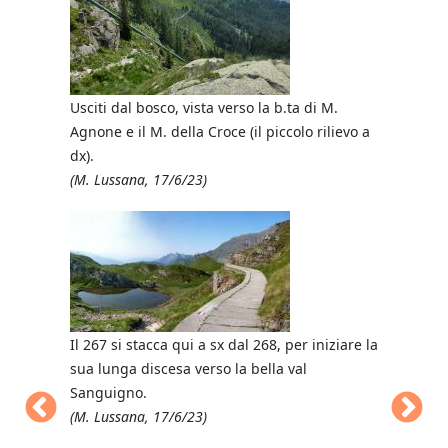
Usciti dal bosco, vista verso la b.ta di M.
Stambecco
Agnone e il M. della Croce (il piccolo rilievo a
Nero.
dx).
(M. Lussan
(M. Lussana, 17/6/23)
o Resentino
Il 267 si stacca qui a sx dal 268, per iniziare la
Stambecco
sua lunga discesa verso la bella val
Canali.
Sanguigno.
(M. Lussan
(M. Lussana, 17/6/23)