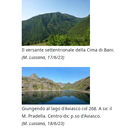
Il versante settentrionale della Cima di Bani.
Il lago Re
(M. Lussana, 17/6/23)
(M. Lussan
La Capanna
Giungendo al lago d'Aviasco col 268. A sx: il
Canali
M. Pradella. Centro-dx: p.so d'Aviasco.
(M. Lussan
(M. Lussana, 18/6/23)